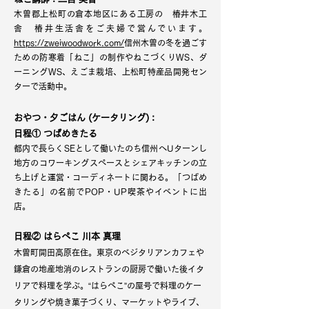
木曽郡上松町の倉本地区にある工房の 椿井木工
舎 椿井生活舎をご夫婦で営んでいます。
https://zweiwoodwork.com/
信州木曽の冬を過ごす
ための防寒着「ねこ」の制作やねこづくりWS、ダ
ーニングWS、
えごま栽培、上松町特産品開発セン
ターで活動中。
おやつ・夕ごはん (ケータリング) :
日程①
つばめきたる
都内で長らくSEとして働いたのち信州へUターンし
地方のコワーキングスペースとシェアキッチンの立
ち上げと運営・コーディネートに関わる。「つばめ
きたる」の名前でPOP・UP喫茶やイベントに出
店。
​日程②
はらぺこ
川本 真理
木曽町開田高原在住。東京のベジタリアンカフェや
鎌倉の地産地消のレストランの厨房で働いた後イタ
リアで料理を学ぶ。“はらぺこ”の屋号で料理のケー
タリングや焼き菓子づくり、マーケットやライブ、