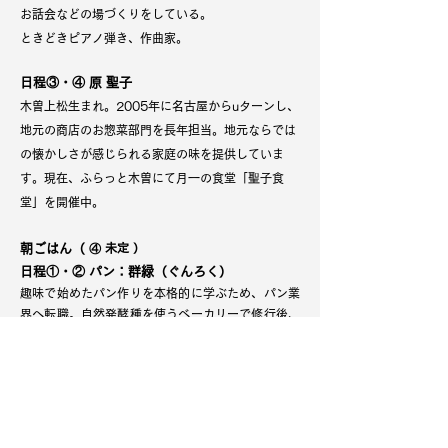
お話会などの場づくりをしている。
ときどきピアノ弾き、作曲家。
​日程③・④
原 聖子
木曽上松生まれ。2005年に名古屋からuターンし、
地元の商店のお惣菜部門を長年担当。地元ならでは
の懐かしさが感じられる家庭の味を提供していま
す。現在、ふらっと木曽にて月一の食堂「聖子食
堂」を開催中。
朝ごはん（
④ 未定 ）
日程①・② パン：群緑（ぐんろく）
趣味で始めたパン作りを本格的に学ぶため、パン業
界へ転職。自然発酵種を使うベーカリーで修行後、
都内や千葉のベーカリー立ち上げに携わる。2023
年、夫の上松技専入校を機に上松町倉本地区に移
住。2024年、上松町寝覚にてお店オープン。
日程③ お餅：上松町特産品開発センター
二宮美香さんの育てた荏胡麻と大豆を使ったえごま