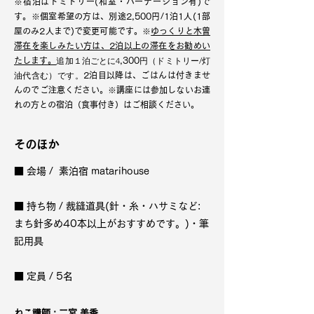
※宿泊はドミトリー(和室・パーテーション有)で
す。※個室希望の方は、別途2,500円/1泊1人(1部
屋のみ2人まで)で変更可能です。※
ゆっくりと木曽
滞在を
楽しみたい方は、2泊以上の滞在をお勧めい
追加１泊ごとに4
円（ドミトリー/灯
たします。
,300
油代含む）です。
2泊目以降は、ごはんは付きませ
んのでご注意ください。※講座には参加しないお連
れの方との宿泊（食事付き）はご相談ください。
そのほか
■ 会場 / 素泊宿 matarihouse
■ 持ち物 /
裁縫道具(針・糸・ハサミなど:
まち針多め40本以上がおすすめです。)・筆
記用具
■ 定員 / 5名
ねこ講師 :
二宮 美香