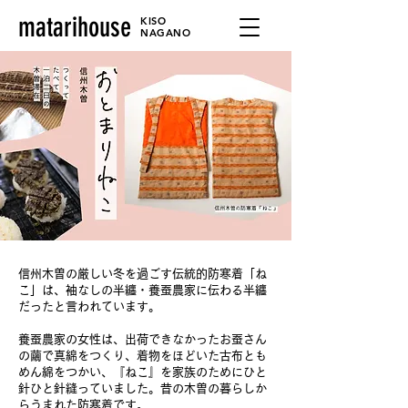
matarihouse
KISO
NAGANO
信州木曽の厳しい冬を過ごす伝統的防寒着「ね
こ」は、
袖なしの半纏・養蚕農家に伝わる半纏
だったと言われています。
養蚕農家の女性は、出荷できなかったお蚕さん
の繭で真綿をつくり、着物をほどいた古布とも
めん綿をつかい、『ねこ』を家族のためにひと
針ひと針縫っていました。昔の木曽の暮らしか
らうまれた防寒着です。