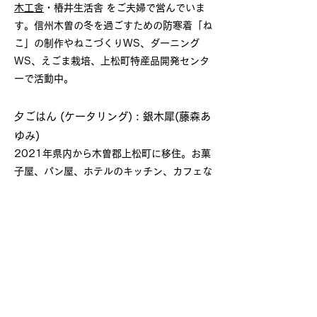
木工舎
・椿井生活舎 をご夫婦で営んでいま
す。
信州木曽の冬を過ごすための防寒着「ね
こ」の制作やねこづくりWS、ダーニング
WS、
えごま栽培、上松町特産品開発センタ
ーで活動中。
夕ごはん (ケータリング) : 銀木犀(藤森あ
ゆみ)
2021年県内から木曽郡上松町に移住。お菓
子屋、パン屋、ホテルのキッチン、カフェな
どの厨房での勤務、後にカフェ営業。移住後
は、無肥料、無農薬で畑と田んぼを始める。
朝食のパン (ケータリング) : まいぱん
趣味で始めたパン作りを本格的に学ぶため、
パン業界へ転職。
自然発酵種を使うベーカリ
ーで修行後、都内や千葉のベーカリー立ち上
げに携わる。
今春、夫の上松技専入校を機に