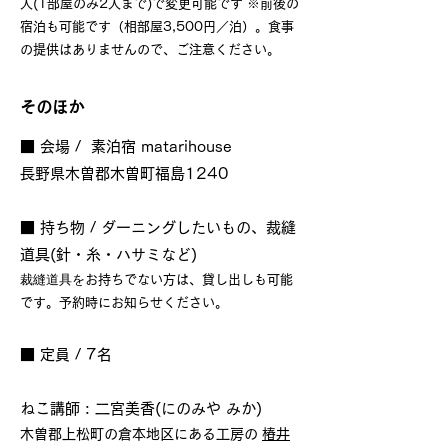
人(1部屋のみ2人まで)で変更可能です ※前後の
宿泊も可能です（相部屋3,500円／泊）。食事
の提供はありませんので、ご注意ください。
そのほか
■ 会場 / 素泊宿 matarihouse
長野県木曽郡木曽町福島1240
■ 持ち物 / ダーニングしたいもの、裁縫
道具(針・糸・ハサミなど)
裁縫道具を
お持ちでない方は、貸し出しも可能
です。予約時にお知らせください。
■ 定員 / 7名
ねこ講師 :
二宮美香(にのみや みか)
木曽郡上松町の倉本地区にある工房の
椿井